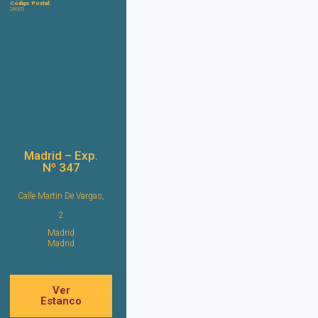
Código Postal:
28005
Madrid – Exp.
Nº 347
Calle Martin De Vargas,
2
Madrid
Madrid
Ver
Estanco