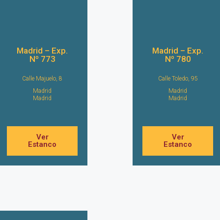
Madrid – Exp.
Madrid – Exp.
Nº 773
Nº 780
Calle Majuelo, 8
Calle Toledo, 95
Madrid
Madrid
Madrid
Madrid
Ver
Ver
Estanco
Estanco