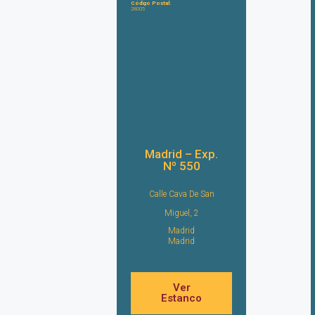
Código Postal:
28005
Madrid – Exp.
Nº 550
Calle Cava De San
Miguel, 2
Madrid
Madrid
Ver
Estanco