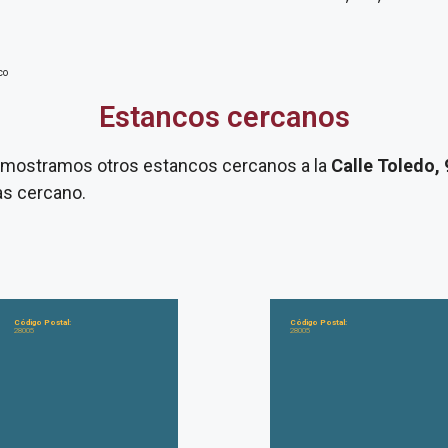
co
Estancos cercanos
te mostramos otros estancos cercanos a la
Calle Toledo,
as cercano.
Código Postal:
Código Postal:
28005
28005