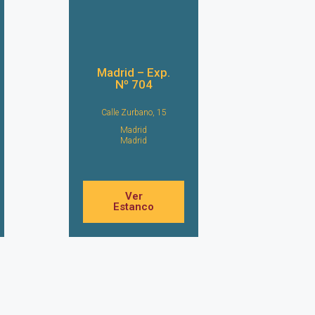
Madrid – Exp.
Nº 704
Calle Zurbano, 15
Madrid
Madrid
Ver
Estanco