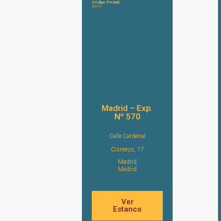
Código Postal:
28010
Madrid – Exp.
Nº 570
Calle Cardenal
Cisneros, 17
Madrid
Madrid
Ver
Estanco