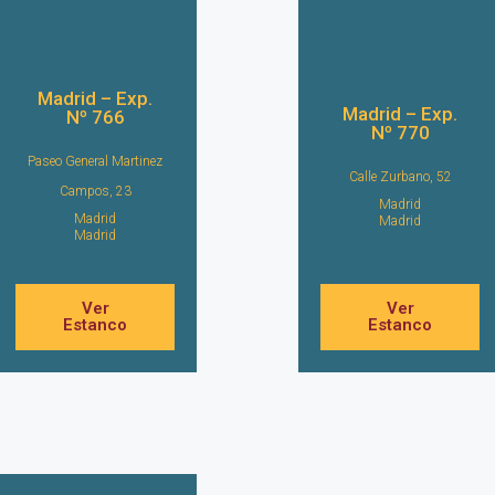
Madrid – Exp.
Madrid – Exp.
Nº 766
Nº 770
Paseo General Martinez
Calle Zurbano, 52
Campos, 23
Madrid
Madrid
Madrid
Madrid
Ver
Ver
Estanco
Estanco