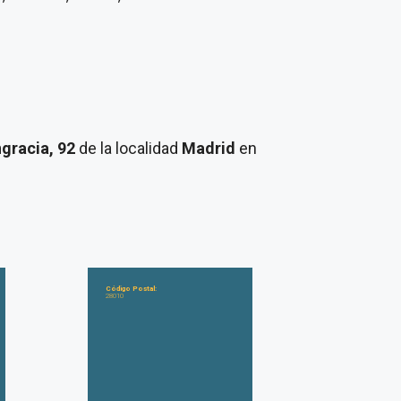
ngracia, 92
de la localidad
Madrid
en
Código Postal:
28010