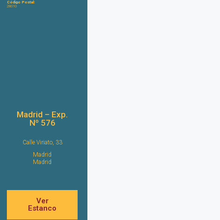
Código Postal:
28010
Madrid – Exp.
Nº 576
Calle Viriato, 33
Madrid
Madrid
Ver
Estanco