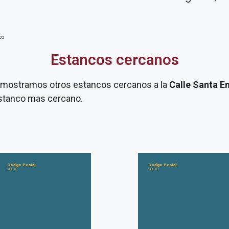
co
Estancos cercanos
te mostramos otros estancos cercanos a la
Calle Santa E
 estanco mas cercano.
Código Postal:
Código Postal:
28010
28010