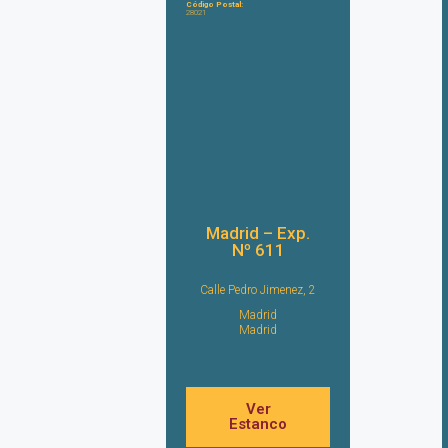
Código Postal:
28021
Madrid – Exp.
Nº 611
Calle Pedro Jimenez, 2
Madrid
Madrid
Ver
Estanco