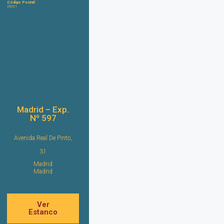
Código Postal:
28021
Madrid – Exp.
Nº 597
Avenida Real De Pinto,
31
Madrid
Madrid
Ver
Estanco