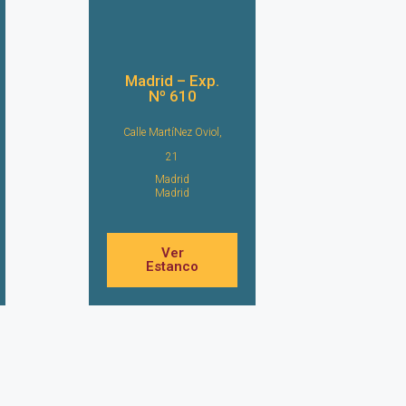
Madrid – Exp.
Nº 610
Calle MartíNez Oviol,
21
Madrid
Madrid
Ver
Estanco