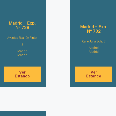
Madrid – Exp.
Madrid – Exp.
Nº 738
Nº 702
Avenida Real De Pinto,
Calle Julia Sola, 7
5
Madrid
Madrid
Madrid
Madrid
Ver
Ver
Estanco
Estanco