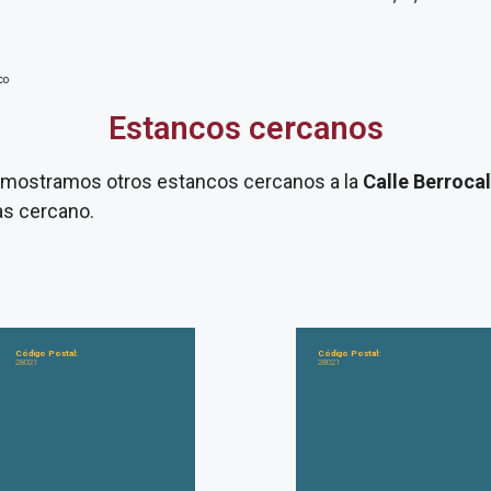
co
Estancos cercanos
te mostramos otros estancos cercanos a la
Calle Berrocal
as cercano.
Código Postal:
Código Postal:
28021
28021