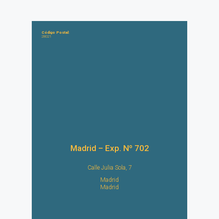
Código Postal:
28021
Madrid – Exp. Nº 702
Calle Julia Sola, 7
Madrid
Madrid