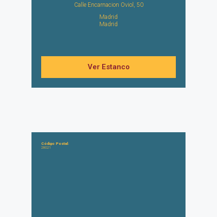
Calle Encarnacion Oviol, 50
Madrid
Madrid
Ver Estanco
Código Postal:
28021