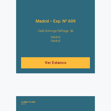
Madrid – Exp. Nº 609
Calle Domingo PáRraga, 38
Madrid
Madrid
Ver Estanco
Código Postal:
28021