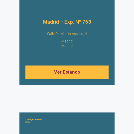
Madrid – Exp. Nº 763
Calle Dr. Martin Arevalo, 4
Madrid
Madrid
Ver Estanco
Código Postal:
28021