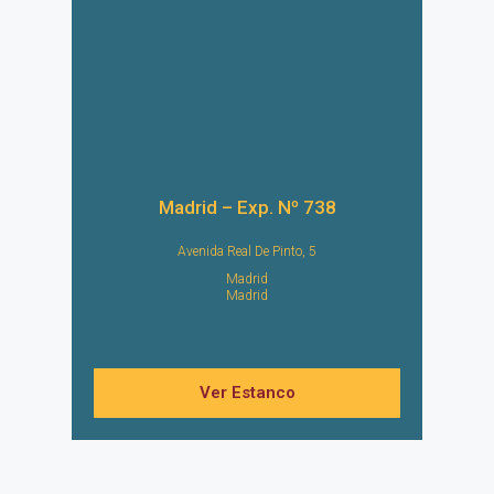
Madrid – Exp. Nº 738
Avenida Real De Pinto, 5
Madrid
Madrid
Ver Estanco