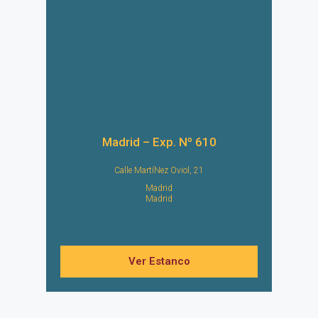
Madrid – Exp. Nº 610
Calle MartíNez Oviol, 21
Madrid
Madrid
Ver Estanco