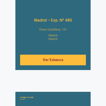
Madrid – Exp. Nº 485
Paseo Castellana, 167
Madrid
Madrid
Ver Estanco
Código Postal:
28046