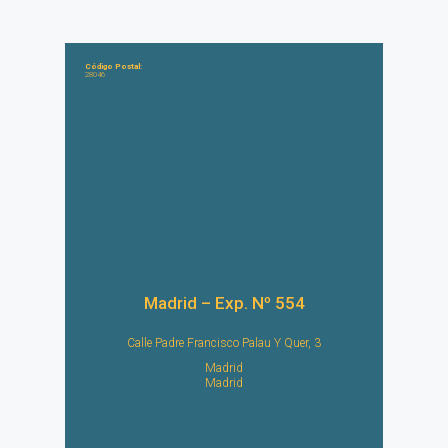
Código Postal:
28046
Madrid – Exp. Nº 554
Calle Padre Francisco Palau Y Quer, 3
Madrid
Madrid