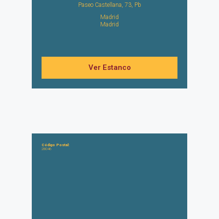
Paseo Castellana, 73, Pb
Madrid
Madrid
Ver Estanco
Código Postal:
28046