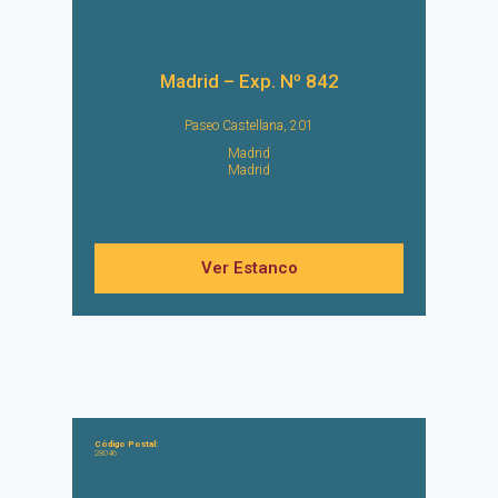
Madrid – Exp. Nº 842
Paseo Castellana, 201
Madrid
Madrid
Ver Estanco
Código Postal:
28046