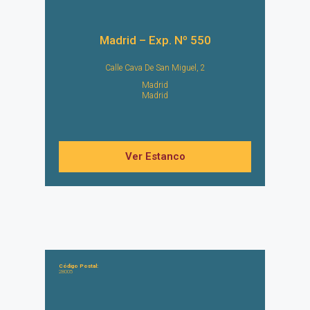
Madrid – Exp. Nº 550
Calle Cava De San Miguel, 2
Madrid
Madrid
Ver Estanco
Código Postal:
28005