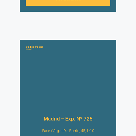
Código Postal:
28005
Madrid – Exp. Nº 725
Paseo Virgen Del Puerto, 45, L-10