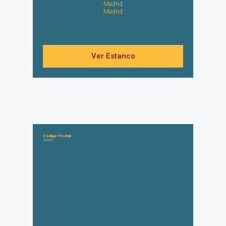
Madrid
Madrid
Ver Estanco
Código Postal:
28005