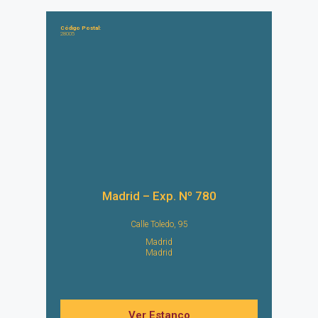
Código Postal:
28005
Madrid – Exp. Nº 780
Calle Toledo, 95
Madrid
Madrid
Ver Estanco