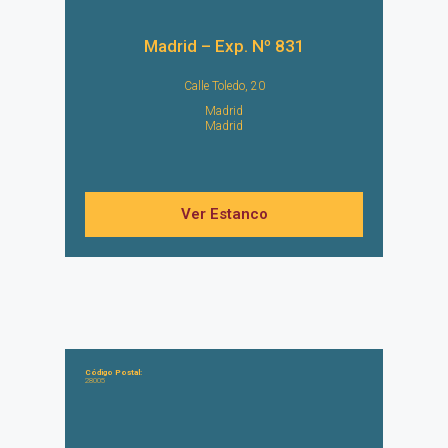
Madrid – Exp. Nº 831
Calle Toledo, 20
Madrid
Madrid
Ver Estanco
Código Postal:
28005