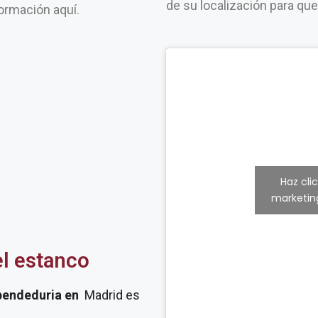
de su localización para qu
ormación aquí.
Haz cli
marketing
el estanco
pendeduria
en
Madrid es