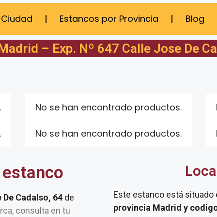
 Ciudad
Estancos por Provincia
Blog
Madrid – Exp. Nº 647 Calle Jose De Ca
.
No se han encontrado productos.
.
No se han encontrado productos.
 estanco
Loca
Este estanco está situado
e De Cadalso, 64
de
provincia Madrid y codig
erca, consulta en tu