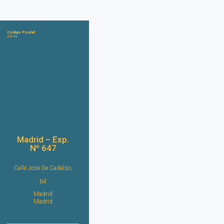
Código Postal:
28044
Madrid – Exp.
Nº 647
Calle Jose De Cadalso,
64
Madrid
Madrid