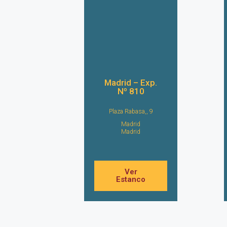
Madrid – Exp.
Nº 810
Plaza Rabasa,, 9
Madrid
Madrid
Ver
Estanco