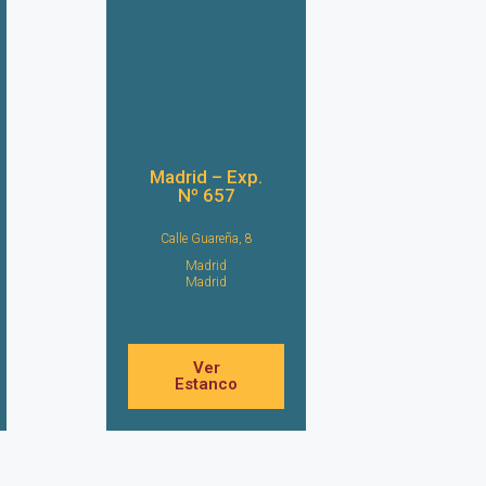
Madrid – Exp.
Nº 657
Calle Guareña, 8
Madrid
Madrid
Ver
Estanco