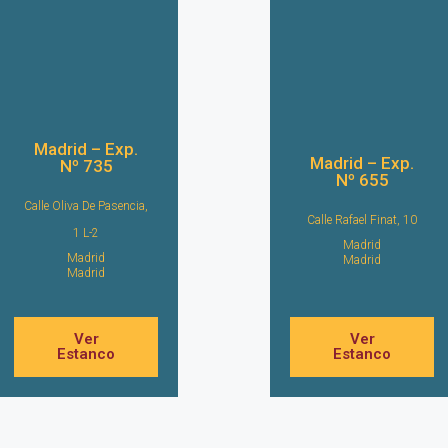
Madrid – Exp.
Madrid – Exp.
Nº 735
Nº 655
Calle Oliva De Pasencia,
Calle Rafael Finat, 10
1 L-2
Madrid
Madrid
Madrid
Madrid
Ver
Ver
Estanco
Estanco