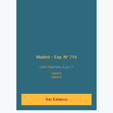
Madrid – Exp. Nº 716
Calle Villajimena, 6 Loc.17
Madrid
Madrid
Ver Estanco