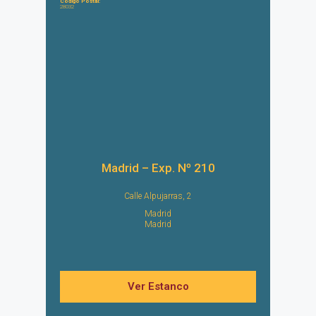
Código Postal:
28032
Madrid – Exp. Nº 210
Calle Alpujarras, 2
Madrid
Madrid
Ver Estanco