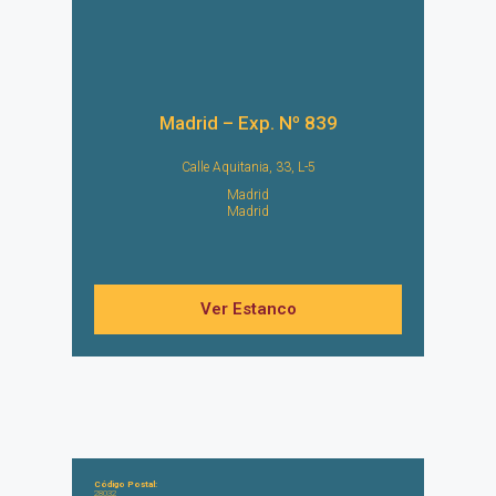
Madrid – Exp. Nº 839
Calle Aquitania, 33, L-5
Madrid
Madrid
Ver Estanco
Código Postal:
28032