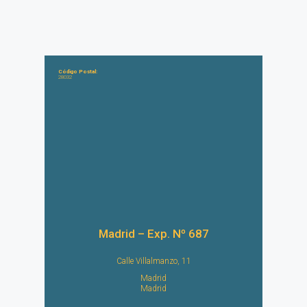
Código Postal:
28032
Madrid – Exp. Nº 687
Calle Villalmanzo, 11
Madrid
Madrid