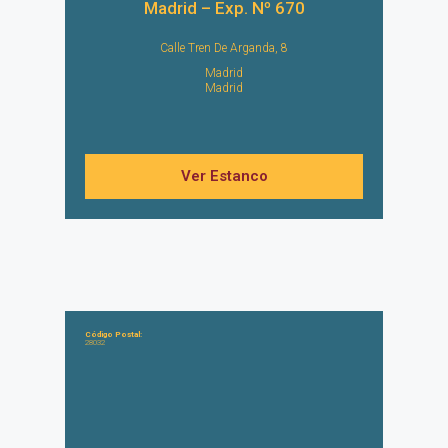
Madrid – Exp. Nº 670
Calle Tren De Arganda, 8
Madrid
Madrid
Ver Estanco
Código Postal:
28032