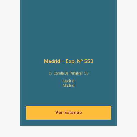
Madrid – Exp. Nº 553
C/ Conde De Peñalver, 50
Madrid
Madrid
Ver Estanco