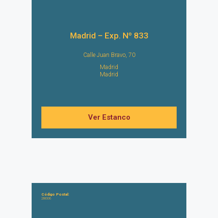
Madrid – Exp. Nº 833
Calle Juan Bravo, 70
Madrid
Madrid
Ver Estanco
Código Postal:
28006