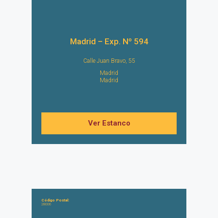
Madrid – Exp. Nº 594
Calle Juan Bravo, 55
Madrid
Madrid
Ver Estanco
Código Postal:
28006