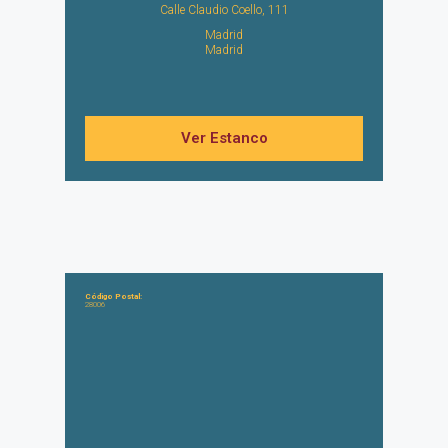
Calle Claudio Coello, 111
Madrid
Madrid
Ver Estanco
Código Postal:
28006