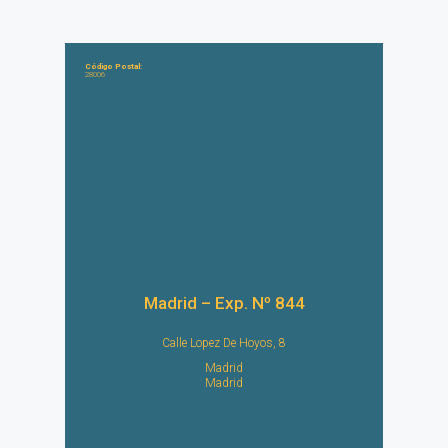
Código Postal:
28006
Madrid – Exp. Nº 844
Calle Lopez De Hoyos, 8
Madrid
Madrid