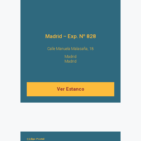
Madrid – Exp. Nº 828
Calle Manuela Malasaña, 18
Madrid
Madrid
Ver Estanco
Código Postal: