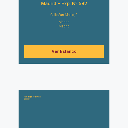
Madrid – Exp. Nº 582
Calle San Mateo, 2
Madrid
Madrid
Ver Estanco
Código Postal:
28004