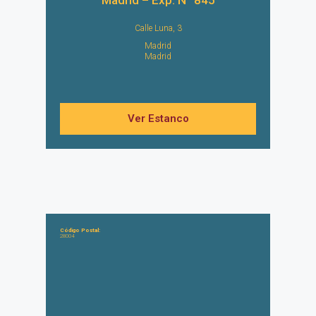
Madrid – Exp. Nº 845
Calle Luna, 3
Madrid
Madrid
Ver Estanco
Código Postal:
28004