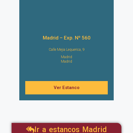
Madrid – Exp. Nº 560
Calle Mejia Lequerica, 9
Madrid
Madrid
Ver Estanco
Ir a estancos Madrid