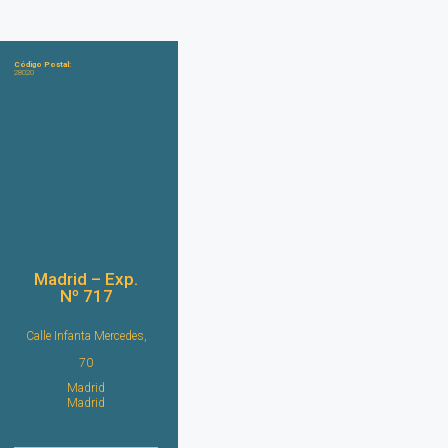
Código Postal:
28020
Madrid – Exp.
Nº 717
Calle Infanta Mercedes,
70
Madrid
Madrid