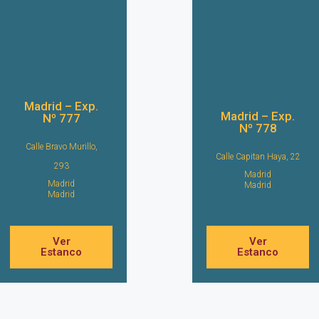
Madrid – Exp.
Madrid – Exp.
Nº 777
Nº 778
Calle Bravo Murillo,
Calle Capitan Haya, 22
293
Madrid
Madrid
Madrid
Madrid
Ver
Ver
Estanco
Estanco