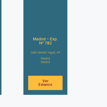
Madrid – Exp.
Nº 782
Calle General YagüE, 49
Madrid
Madrid
Ver
Estanco