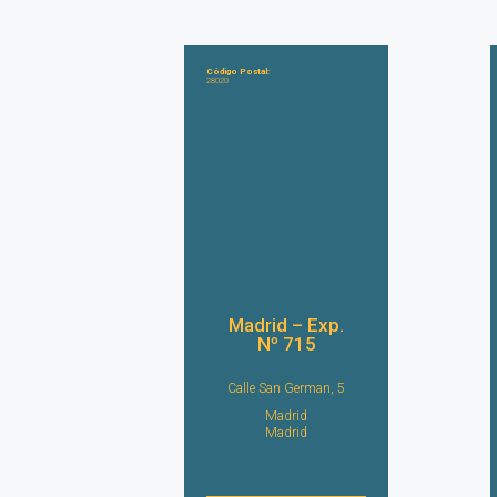
Código Postal:
28020
Madrid – Exp.
Nº 715
Calle San German, 5
Madrid
Madrid