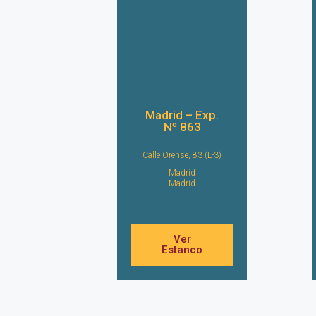
Madrid – Exp.
Nº 863
Calle Orense, 83 (L-3)
Madrid
Madrid
Ver
Estanco