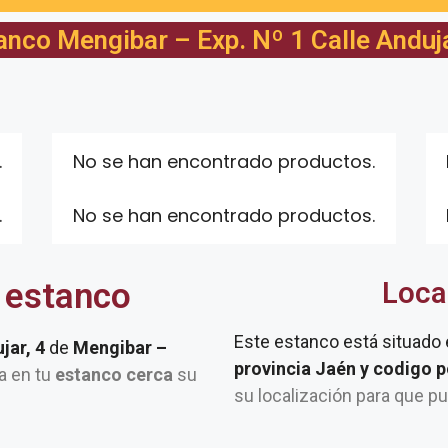
anco Mengibar – Exp. Nº 1 Calle Anduja
.
No se han encontrado productos.
.
No se han encontrado productos.
 estanco
Loca
Este estanco está situado
jar, 4
de
Mengibar –
provincia Jaén y codigo 
ta en tu
estanco cerca
su
su localización para que p