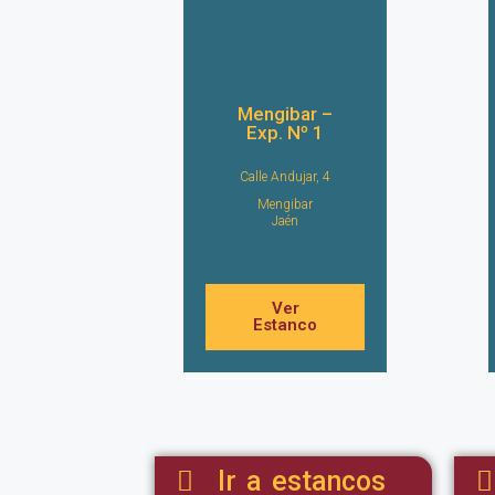
Mengibar –
Exp. Nº 1
Calle Andujar, 4
Mengibar
Jaén
Ver
Estanco
Ir a estancos