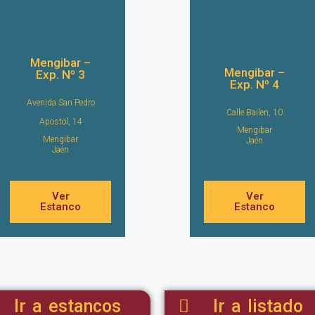
Mengibar –
Mengibar –
Exp. Nº 3
Exp. Nº 4
Avenida San Pedro
Calle Bailen, 10
Apostol, 14
Mengibar
Mengibar
Jaén
Jaén
Ver
Ver
Estanco
Estanco
Ir a estancos
Ir a listado