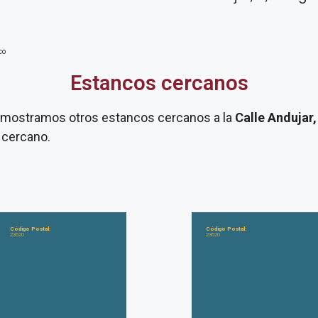
co
Estancos cercanos
te mostramos otros estancos cercanos a la
Calle Andujar,
 cercano.
Código Postal:
Código Postal:
23620
23620