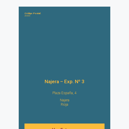
Código Postal:
26300
Najera – Exp. Nº 3
Plaza España, 4
Najera
Rioja