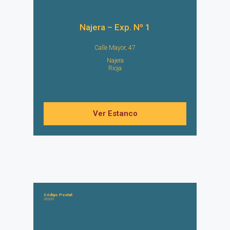
Najera – Exp. Nº 1
Calle Mayor, 47
Najera
Rioja
Ver Estanco
Código Postal:
26300