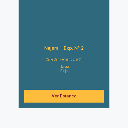
Najera – Exp. Nº 2
Calle San Fernando, 8 (*)
Najera
Rioja
Ver Estanco