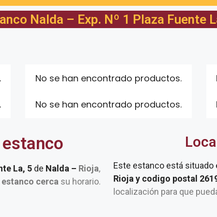
anco Nalda – Exp. Nº 1 Plaza Fuente L
.
No se han encontrado productos.
.
No se han encontrado productos.
 estanco
Loca
Este estanco está situado
nte La, 5
de
Nalda –
Rioja
,
Rioja y codigo postal 26
u
estanco cerca
su horario.
localización para que pued