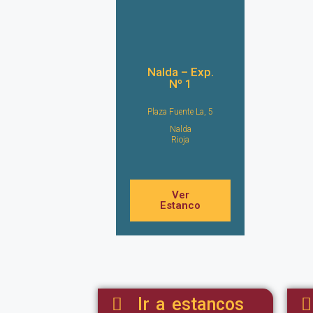
Nalda – Exp.
Nº 1
Plaza Fuente La, 5
Nalda
Rioja
Ver
Estanco
Ir a estancos