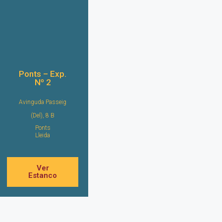
Ponts – Exp.
Nº 2
Avinguda Passeig
(Del), 8 B
Ponts
Lleida
Ver
Estanco