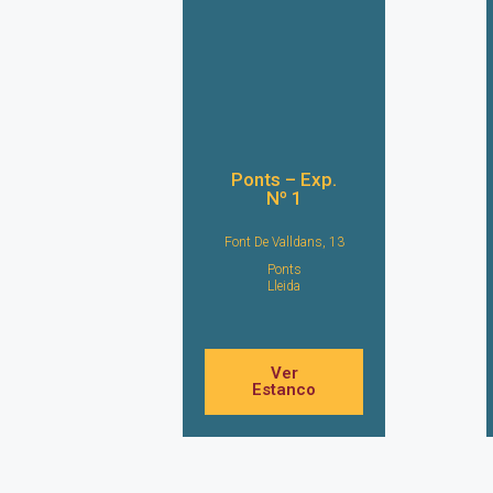
Ponts – Exp.
Nº 1
Font De Valldans, 13
Ponts
Lleida
Ver
Estanco