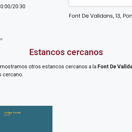
20:00/20:30
Font De Valldans, 13, Pon
co
Estancos cercanos
te mostramos otros estancos cercanos a la
Font De Valld
s cercano.
Código Postal:
25740