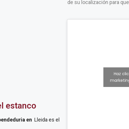
de su localización para qu
Haz cli
marketing
el estanco
pendeduria
en
Lleida es el