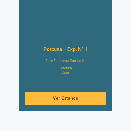
Porcuna – Exp. Nº 1
Calle Francisco Garrido (*)
Porcuna
Jaén
Ver Estanco