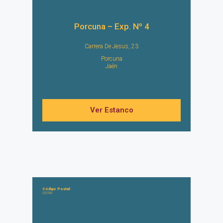
Porcuna – Exp. Nº 4
Carrera De Jesus, 23
Porcuna
Jaén
Ver Estanco
Código Postal:
23790