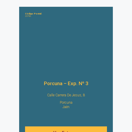
Código Postal:
23790
Porcuna – Exp. Nº 3
Calle Carrera De Jesus, 8
Porcuna
Jaén