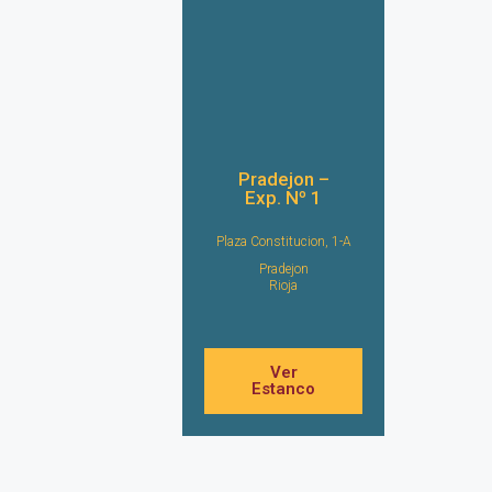
Pradejon –
Exp. Nº 1
Plaza Constitucion, 1-A
Pradejon
Rioja
Ver
Estanco