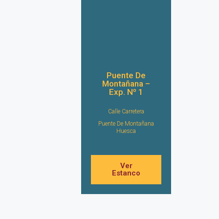
Puente De
Montañana –
Exp. Nº 1
Calle Carretera
Puente De Montañana
Huesca
Ver
Estanco