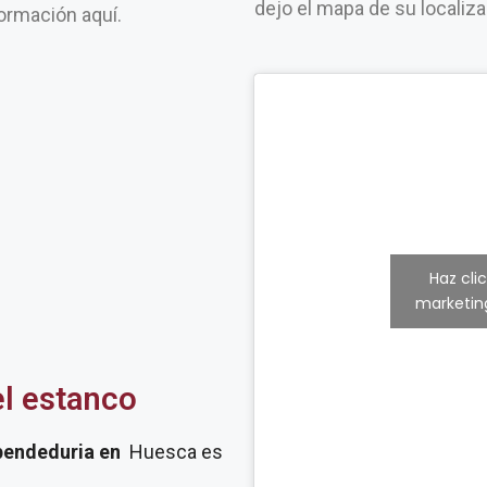
dejo el mapa de su localiz
ormación aquí.
Haz cli
marketing
el estanco
pendeduria
en
Huesca es