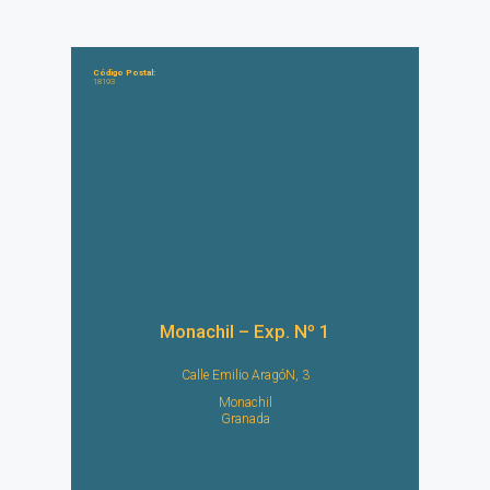
Código Postal:
18193
Monachil – Exp. Nº 1
Calle Emilio AragóN, 3
Monachil
Granada