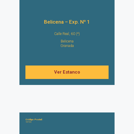
Belicena – Exp. Nº 1
Calle Real, 60 (*)
Belicena
Granada
Ver Estanco
Código Postal:
18193