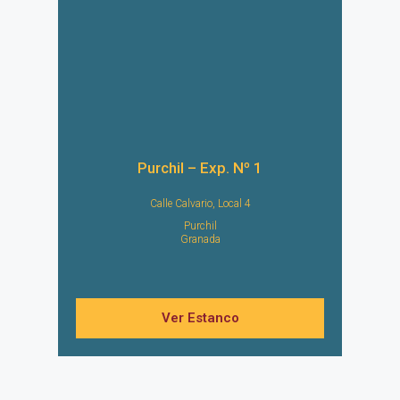
Purchil – Exp. Nº 1
Calle Calvario, Local 4
Purchil
Granada
Ver Estanco