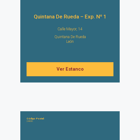
Quintana De Rueda – Exp. Nº 1
Calle Mayor, 14
Quintana De Rueda
León
Ver Estanco
Código Postal:
24930