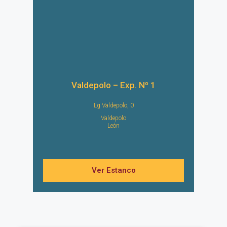
Valdepolo – Exp. Nº 1
Lg Valdepolo, 0
Valdepolo
León
Ver Estanco