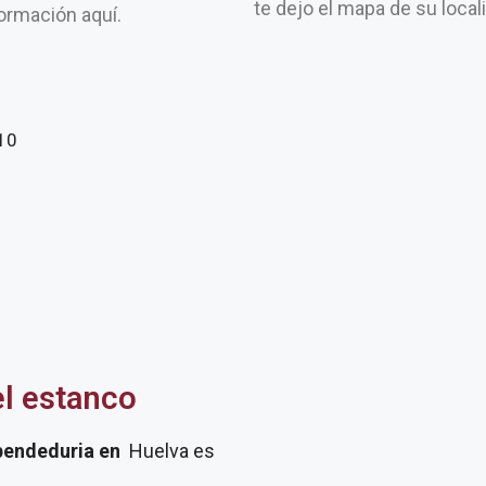
te dejo el mapa de su loca
ormación aquí.
 10
el estanco
pendeduria
en
Huelva es