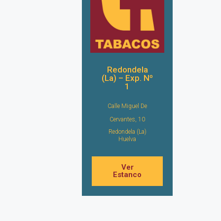
Redondela
(La) – Exp. Nº
1
Calle Miguel De
Cervantes, 10
Redondela (La)
Huelva
Ver
Estanco