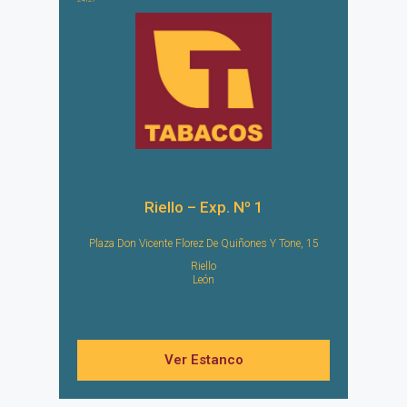
Riello – Exp. Nº 1
Plaza Don Vicente Florez De Quiñones Y Tone, 15
Riello
León
Ver Estanco