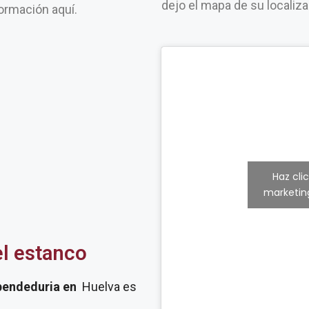
dejo el mapa de su localiz
ormación aquí.
Haz cli
marketing
el estanco
pendeduria
en
Huelva es