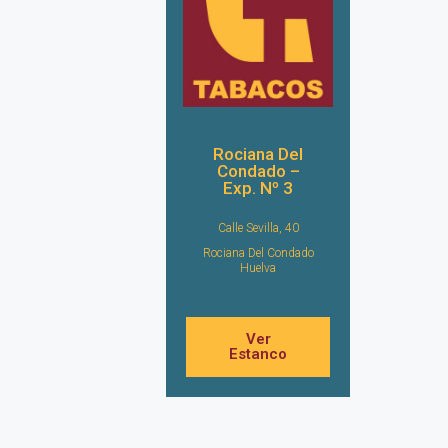
Rociana Del
Condado –
Exp. Nº 3
Calle Sevilla, 40
Rociana Del Condado
Huelva
Ver
Estanco