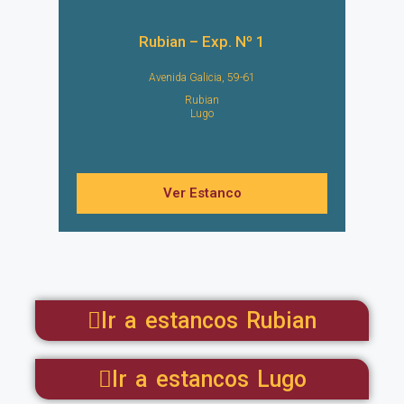
Rubian – Exp. Nº 1
Avenida Galicia, 59-61
Rubian
Lugo
Ver Estanco
Ir a estancos Rubian
Ir a estancos Lugo