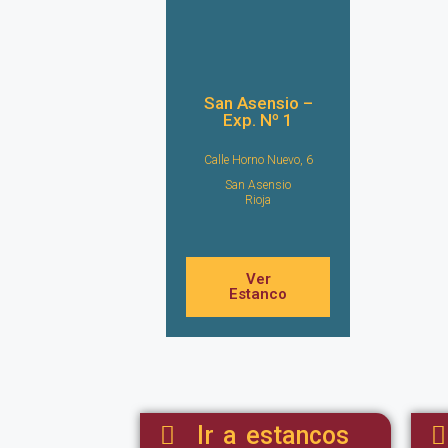
San Asensio –
Exp. Nº 1
Calle Horno Nuevo, 6
San Asensio
Rioja
Ver
Estanco
Ir a estancos