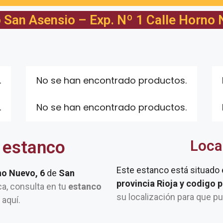
 San Asensio – Exp. Nº 1 Calle Horno 
.
No se han encontrado productos.
.
No se han encontrado productos.
 estanco
Loca
Este estanco está situado
no Nuevo, 6
de
San
provincia Rioja y codigo 
rca, consulta en tu
estanco
su localización para que p
 aquí.