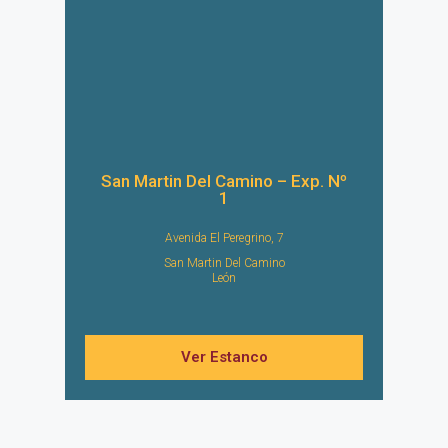
San Martin Del Camino – Exp. Nº
1
Avenida El Peregrino, 7
San Martin Del Camino
León
Ver Estanco