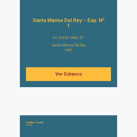
Santa Marina Del Rey – Exp. Nº
1
Av. Doctor Velez, 61
Santa Marina Del Rey
León
Ver Estanco
Código Postal:
24393