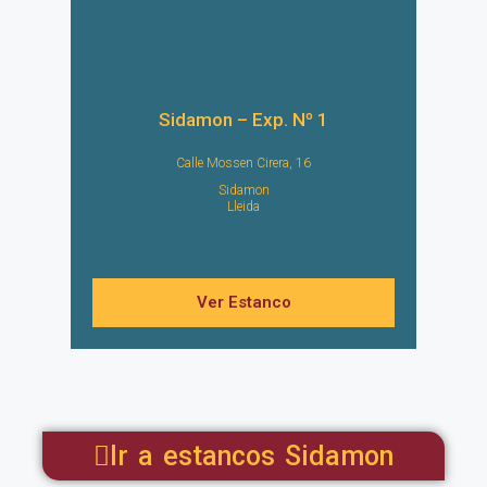
Sidamon – Exp. Nº 1
Calle Mossen Cirera, 16
Sidamon
Lleida
Ver Estanco
Ir a estancos Sidamon