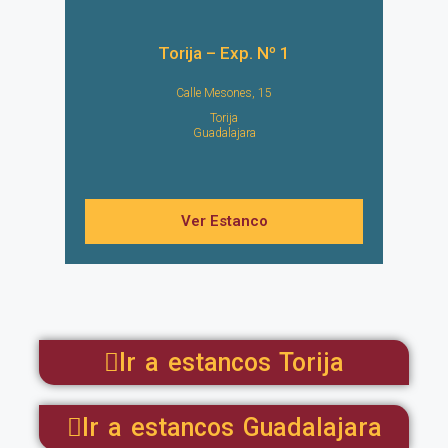
Torija – Exp. Nº 1
Calle Mesones, 15
Torija
Guadalajara
Ver Estanco
Ir a estancos Torija
Ir a estancos Guadalajara