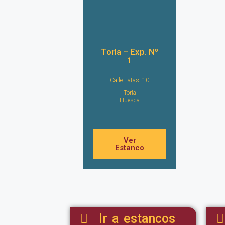
Torla – Exp. Nº
1
Calle Fatas, 10
Torla
Huesca
Ver
Estanco
Ir a estancos