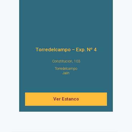
Torredelcampo – Exp. Nº 4
Constitucion, 103
Torredelcampo
Jaén
Ver Estanco