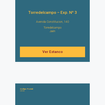
Torredelcampo – Exp. Nº 3
Avenida Constitucion, 140
Torredelcampo
Jaén
Ver Estanco
Código Postal:
23640