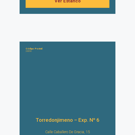
Ver Estanco
Código Postal:
23650
Torredonjimeno – Exp. Nº 6
Calle Caballero De Gracia, 15