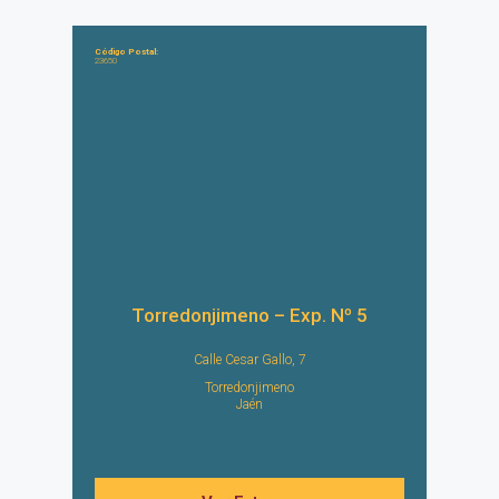
Código Postal:
23650
Torredonjimeno – Exp. Nº 5
Calle Cesar Gallo, 7
Torredonjimeno
Jaén