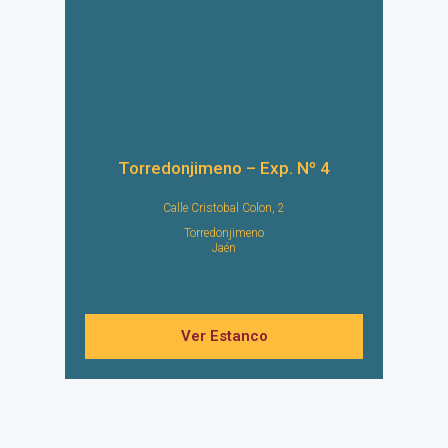
Torredonjimeno – Exp. Nº 4
Calle Cristobal Colon, 2
Torredonjimeno
Jaén
Ver Estanco