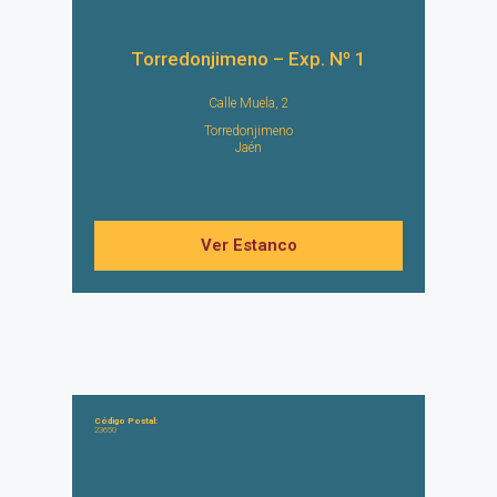
Torredonjimeno – Exp. Nº 1
Calle Muela, 2
Torredonjimeno
Jaén
Ver Estanco
Código Postal:
23650