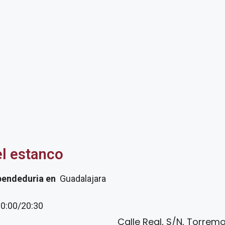
el estanco
pendeduria
en
Guadalajara
20:00/20:30
Calle Real, S/N, Torre