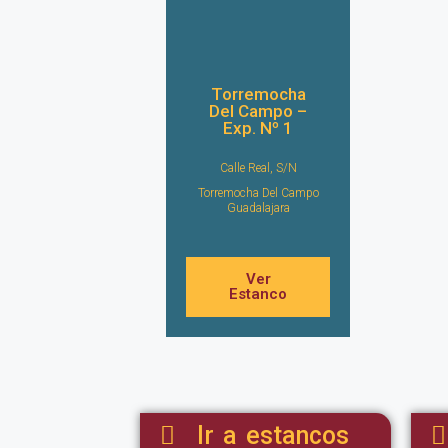
Torremocha
Del Campo –
Exp. Nº 1
Calle Real, S/N
Torremocha Del Campo
Guadalajara
Ver
Estanco
Ir a estancos