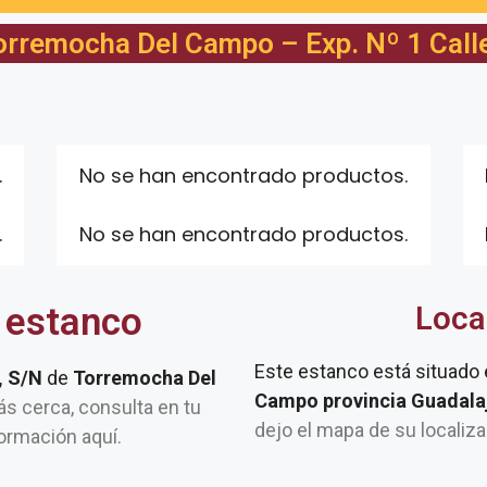
orremocha Del Campo – Exp. Nº 1 Calle
.
No se han encontrado productos.
.
No se han encontrado productos.
 estanco
Loca
Este estanco está situado
l, S/N
de
Torremocha Del
Campo provincia Guadalaj
tás cerca, consulta en tu
dejo el mapa de su localiz
ormación aquí.