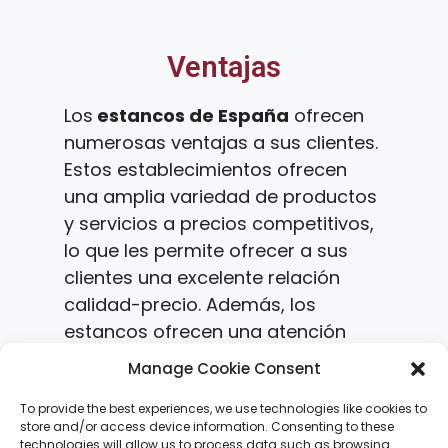
Ventajas
Los
estancos de España
ofrecen
numerosas ventajas a sus clientes.
Estos establecimientos ofrecen
una amplia variedad de productos
y servicios a precios competitivos,
lo que les permite ofrecer a sus
clientes una excelente relación
calidad-precio. Además, los
estancos ofrecen una atención
personalizada a sus clientes, lo que
Manage Cookie Consent
les permite ofrecer un servicio de
calidad. Por último, los estancos
To provide the best experiences, we use technologies like cookies to
store and/or access device information. Consenting to these
ofrecen una amplia variedad de
technologies will allow us to process data such as browsing