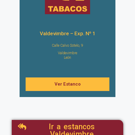
Valdevimbre – Exp. Nº 1
Calle Calvo Sotelo, 9
Valdevimbre
León
Ver Estanco
Ir a estancos
Valdevimbre