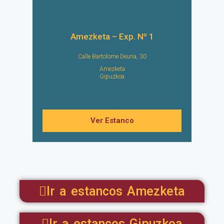
Amezketa – Exp. Nº 1
Calle Bartolome Deuna, 30
Amezketa
Gipuzkoa
Ver Estanco
Ir a estancos Amezketa
Ir a estancos Gipuzkoa