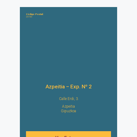
Código Postal:
20730
Azpeitia – Exp. Nº 2
Calle Erdi, 3
Azpeitia
Gipuzkoa