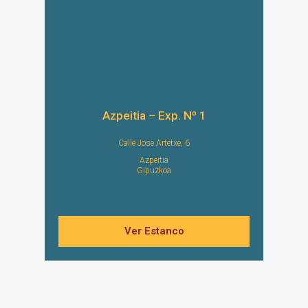
Azpeitia – Exp. Nº 1
Calle Jose Artetxe, 6
Azpeitia
Gipuzkoa
Ver Estanco