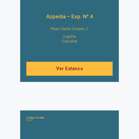
Azpeitia – Exp. Nº 4
Plaza Olazko Amaren, 2
Azpeitia
Gipuzkoa
Ver Estanco
Código Postal:
20730