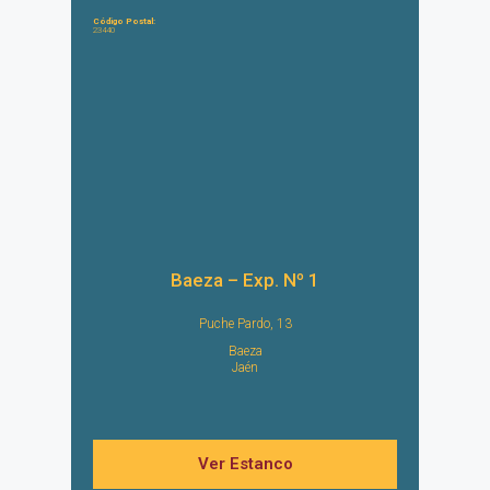
Código Postal:
23440
Baeza – Exp. Nº 1
Puche Pardo, 13
Baeza
Jaén
Ver Estanco