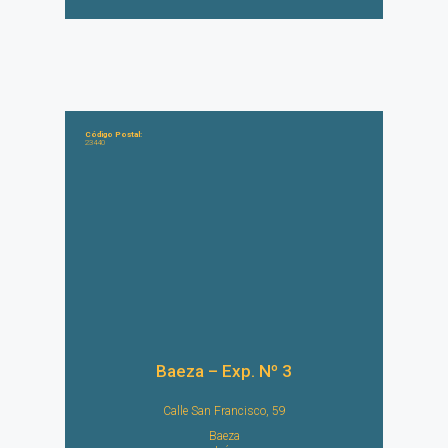
Código Postal:
23440
Baeza – Exp. Nº 3
Calle San Francisco, 59
Baeza