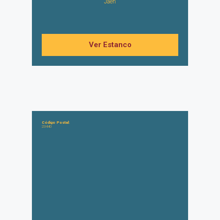
Jaén
Ver Estanco
Código Postal:
23440