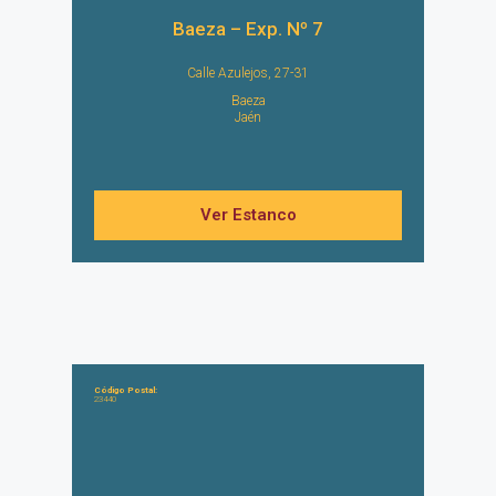
Baeza – Exp. Nº 7
Calle Azulejos, 27-31
Baeza
Jaén
Ver Estanco
Código Postal:
23440