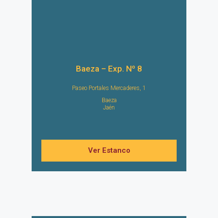
Baeza – Exp. Nº 8
Paseo Portales Mercaderes, 1
Baeza
Jaén
Ver Estanco