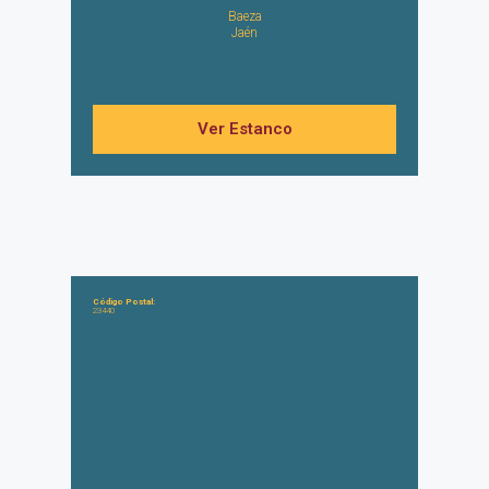
Baeza
Jaén
Ver Estanco
Código Postal:
23440