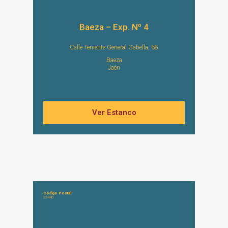
Baeza – Exp. Nº 4
Calle Teniente General Gabella, 68
Baeza
Jaén
Ver Estanco
Código Postal:
23440