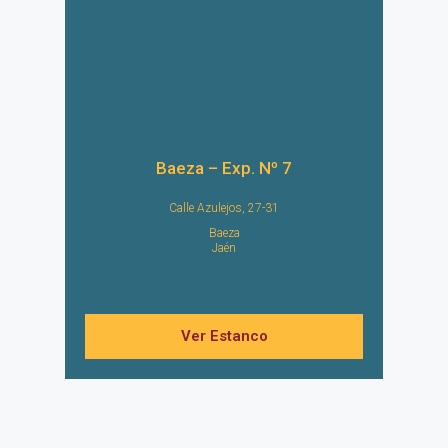
Baeza – Exp. Nº 7
Calle Azulejos, 27-31
Baeza
Jaén
Ver Estanco