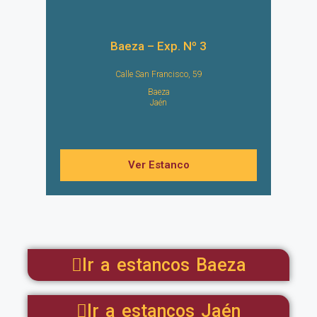
Baeza – Exp. Nº 3
Calle San Francisco, 59
Baeza
Jaén
Ver Estanco
Ir a estancos Baeza
Ir a estancos Jaén