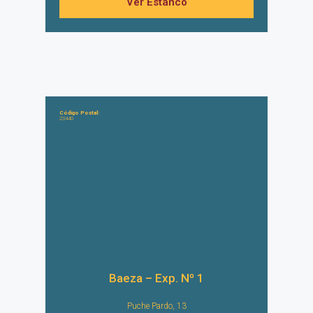
Ver Estanco
Código Postal:
23440
Baeza – Exp. Nº 1
Puche Pardo, 13