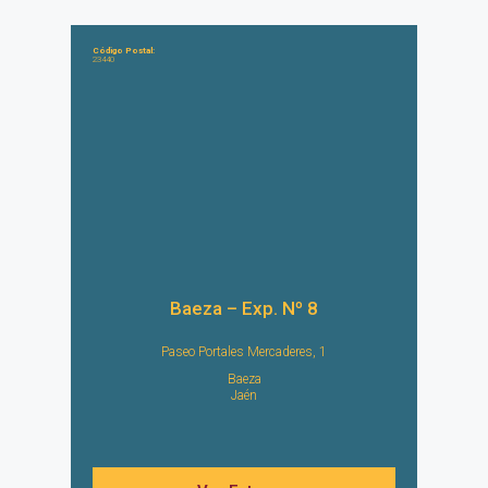
Código Postal:
23440
Baeza – Exp. Nº 8
Paseo Portales Mercaderes, 1
Baeza
Jaén