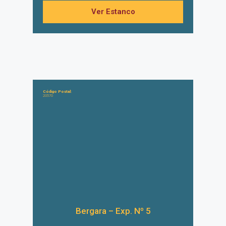
Ver Estanco
Código Postal:
20570
Bergara – Exp. Nº 5