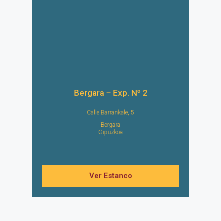
Bergara – Exp. Nº 2
Calle Barrankale, 5
Bergara
Gipuzkoa
Ver Estanco