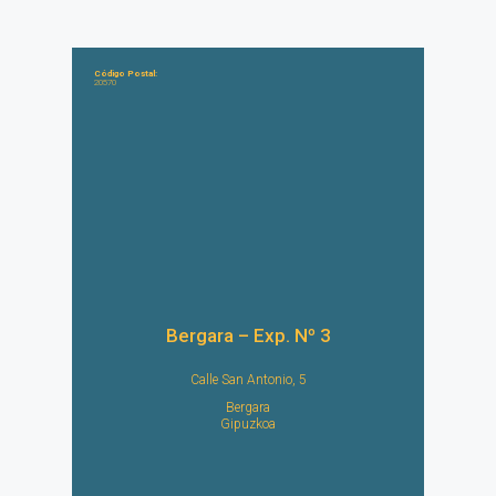
Código Postal:
20570
Bergara – Exp. Nº 3
Calle San Antonio, 5
Bergara
Gipuzkoa