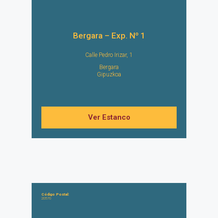
Bergara – Exp. Nº 1
Calle Pedro Irizar, 1
Bergara
Gipuzkoa
Ver Estanco
Código Postal:
20570