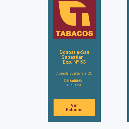
Donostia-San
Sebastian –
Exp. Nº 53
Avenida Buenavista, 20
Donostia-San Sebastian
Gipuzkoa
Ver
Estanco