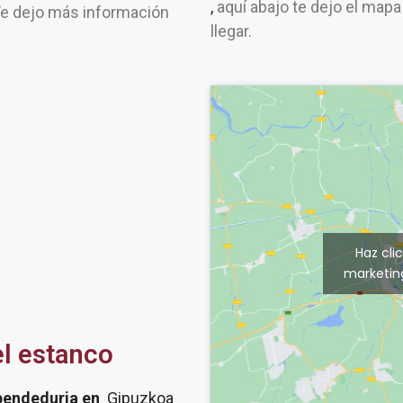
,
aquí abajo te dejo el mapa
Te dejo más información
llegar.
Haz cli
marketing
el estanco
pendeduria
en
Gipuzkoa