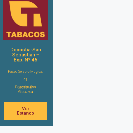
Donostia-San
Sebastian –
Exp. Nº 46
Paseo Serapio Mugica,
41
Donostia-San Sebastian
Gipuzkoa
Ver
Estanco