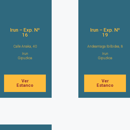
Irun – Exp. Nº
Irun – Exp. Nº
16
19
Calle Anaka, 40
Andearriaga Ibilbidea, 8
Irun
Irun
Gipuzkoa
Gipuzkoa
Ver
Ver
Estanco
Estanco