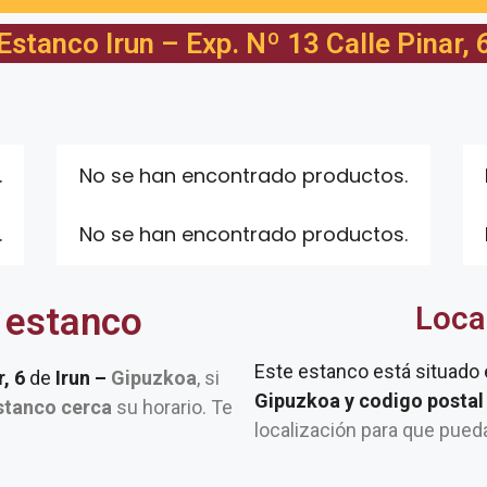
Estanco Irun – Exp. Nº 13 Calle Pinar, 
.
No se han encontrado productos.
.
No se han encontrado productos.
 estanco
Loca
Este estanco está situado
r, 6
de
Irun –
Gipuzkoa
, si
Gipuzkoa y codigo posta
stanco cerca
su horario. Te
localización para que pued