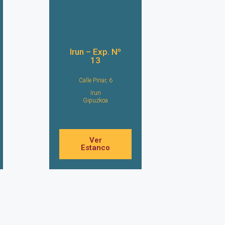
Irun – Exp. Nº
13
Calle Pinar, 6
Irun
Gipuzkoa
Ver
Estanco