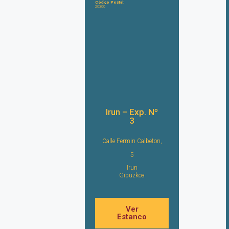
Código Postal:
20300
Irun – Exp. Nº
3
Calle Fermin Calbeton,
5
Irun
Gipuzkoa
Ver
Estanco