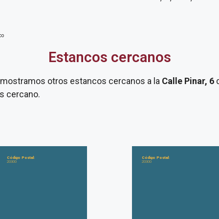
co
Estancos cercanos
te mostramos otros estancos cercanos a la
Calle Pinar, 6
as cercano.
Código Postal:
Código Postal:
20300
20300