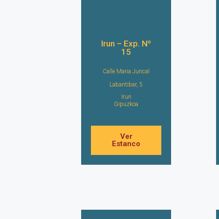
Irun – Exp. Nº
15
Calle Maria Juncal
Labantibar, 5
Irun
Gipuzkoa
Ver
Estanco