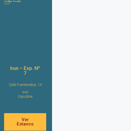
Código Postal:
20300
Irun – Exp. Nº
7
Calle Fuenterrabia, 14
Irun
Gipuzkoa
Ver
Estanco