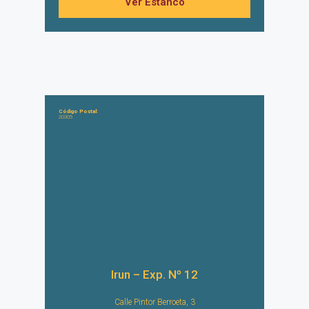
Ver Estanco
Código Postal:
20305
Irun – Exp. Nº 12
Calle Pintor Berroeta, 3