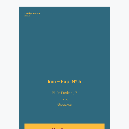
Código Postal:
20305
Irun – Exp. Nº 5
Pl. De Euskadi, 7
Irun
Gipuzkoa