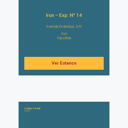
Irun – Exp. Nº 14
Avenida Endarlaza, S/N
Irun
Gipuzkoa
Ver Estanco
Código Postal:
20305