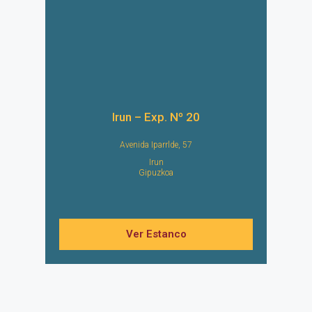
Irun – Exp. Nº 20
Avenida Iparrlde, 57
Irun
Gipuzkoa
Ver Estanco