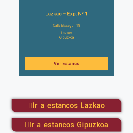
Lazkao – Exp. Nº 1
Calle Elosegui, 18
Lazkao
Gipuzkoa
Ver Estanco
Ir a estancos Lazkao
Ir a estancos Gipuzkoa