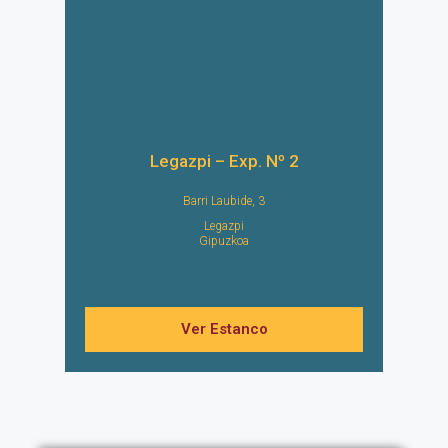
Legazpi – Exp. Nº 2
Barri Laubide, 3
Legazpi
Gipuzkoa
Ver Estanco