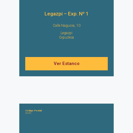
Legazpi – Exp. Nº 1
Calle Nagusia, 10
Legazpi
Gipuzkoa
Ver Estanco
Código Postal:
20230