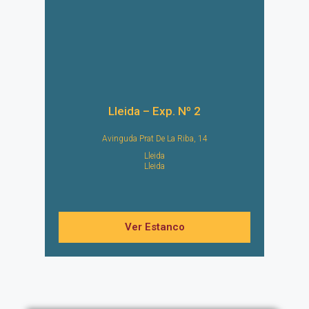
Lleida – Exp. Nº 2
Avinguda Prat De La Riba, 14
Lleida
Lleida
Ver Estanco