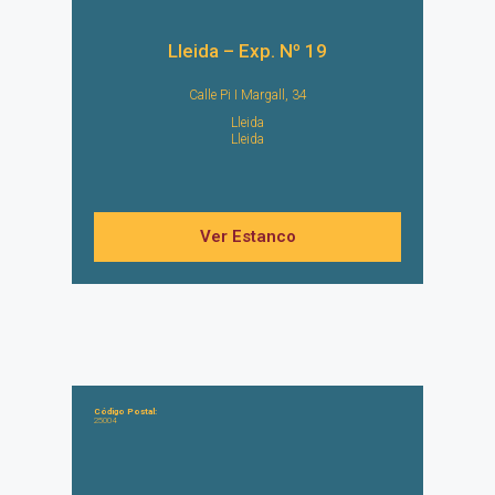
Lleida – Exp. Nº 19
Calle Pi I Margall, 34
Lleida
Lleida
Ver Estanco
Código Postal:
25004