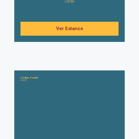
Lleida
Ver Estanco
Código Postal:
25002