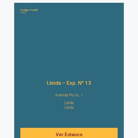
Código Postal:
25003
Lleida – Exp. Nº 13
Avenida Pio Xii, 1
Lleida
Lleida
Ver Estanco