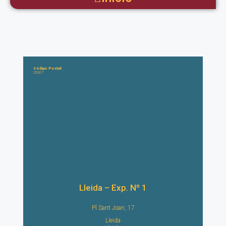
Código Postal:
25007
Lleida – Exp. Nº 1
Pl Sant Joan, 17
Lleida