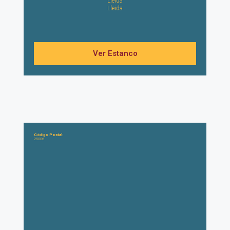
Lleida
Lleida
Ver Estanco
Código Postal:
25006