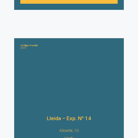
Código Postal:
25001
Lleida – Exp. Nº 14
Alicante, 10