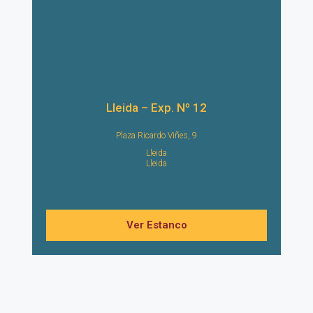
Lleida – Exp. Nº 12
Plaza Ricardo Viñes, 9
Lleida
Lleida
Ver Estanco