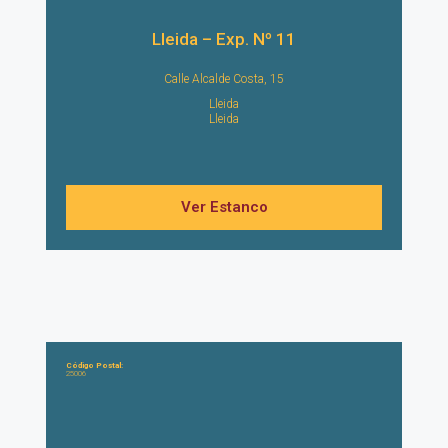
Lleida – Exp. Nº 11
Calle Alcalde Costa, 15
Lleida
Lleida
Ver Estanco
Código Postal:
25006