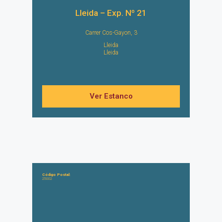
Lleida – Exp. Nº 21
Carrer Cos-Gayon, 3
Lleida
Lleida
Ver Estanco
Código Postal:
25002