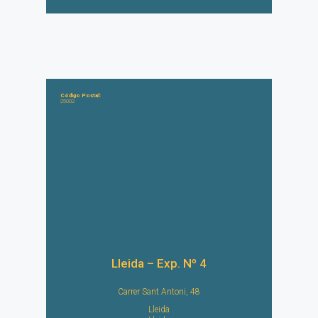
Código Postal:
25002
Lleida – Exp. Nº 4
Carrer Sant Antoni, 48
Lleida