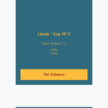
Lleida – Exp. Nº 5
Carrer Templers, 10
Lleida
Lleida
Ver Estanco