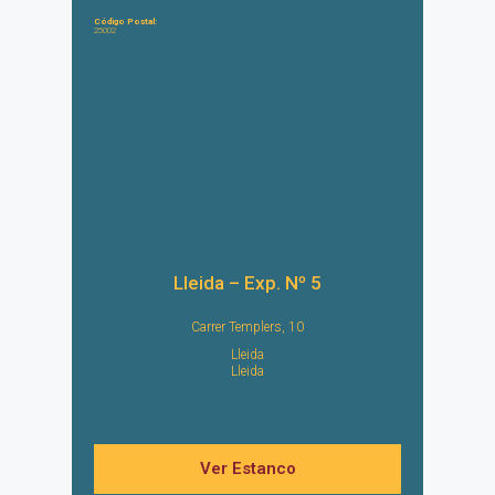
Código Postal:
25002
Lleida – Exp. Nº 5
Carrer Templers, 10
Lleida
Lleida
Ver Estanco