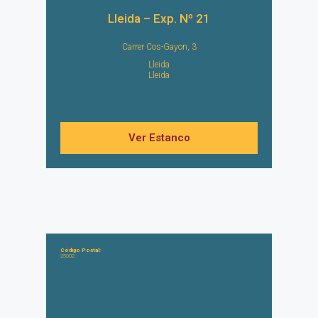
Lleida – Exp. Nº 21
Carrer Cos-Gayon, 3
Lleida
Lleida
Ver Estanco
Código Postal:
25002