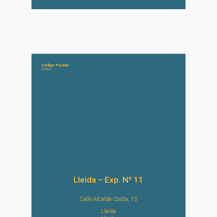
Código Postal:
25002
Lleida – Exp. Nº 11
Calle Alcalde Costa, 15
Lleida