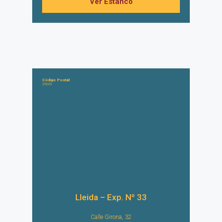
Ver Estanco
Código Postal:
25005
Lleida – Exp. Nº 33
Calle Girona, 32