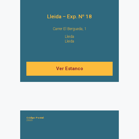
Lleida – Exp. Nº 18
Carrer El Bergueda, 1
Lleida
Lleida
Ver Estanco
Código Postal:
25005