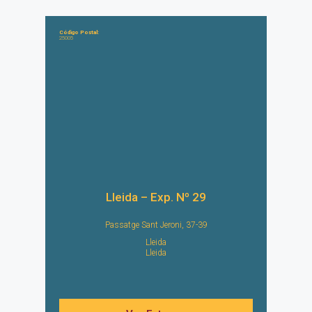
Código Postal:
25005
Lleida – Exp. Nº 29
Passatge Sant Jeroni, 37-39
Lleida
Lleida