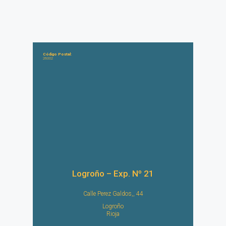
Código Postal:
26002
Logroño – Exp. Nº 21
Calle Perez Galdos,, 44
Logroño
Rioja