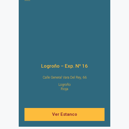
26002
Logroño – Exp. Nº 16
Calle General Vara Del Rey, 66
Logroño
Rioja
Ver Estanco