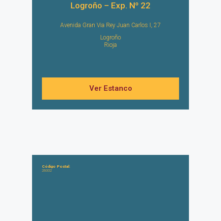
Logroño – Exp. Nº 22
Avenida Gran Via Rey Juan Carlos I, 27
Logroño
Rioja
Ver Estanco
Código Postal:
26002