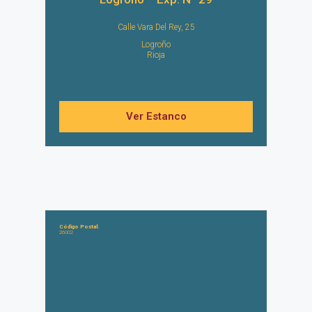
Calle Vara Del Rey, 25
Logroño
Rioja
Ver Estanco
Código Postal:
26002