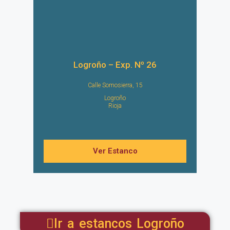
Logroño – Exp. Nº 26
Calle Somosierra, 15
Logroño
Rioja
Ver Estanco
Ir a estancos Logroño