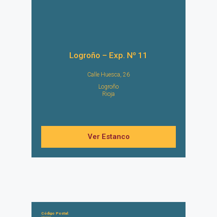
Logroño – Exp. Nº 11
Calle Huesca, 26
Logroño
Rioja
Ver Estanco
Código Postal: