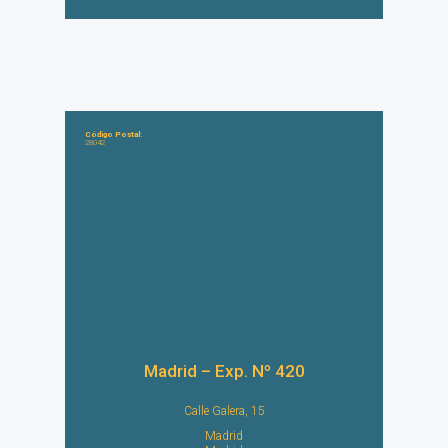
Código Postal:
28042
Madrid – Exp. Nº 420
Calle Galera, 15
Madrid