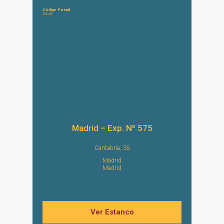
Código Postal:
28042
Madrid – Exp. Nº 575
Cantabria, 35
Madrid
Madrid
Ver Estanco