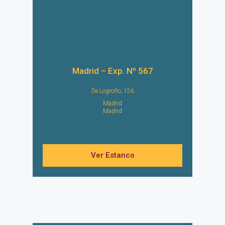
Madrid – Exp. Nº 567
De Logroño, 126
Madrid
Madrid
Ver Estanco