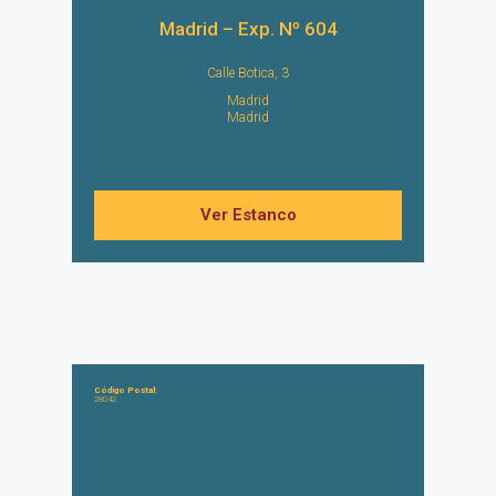
Madrid – Exp. Nº 604
Calle Botica, 3
Madrid
Madrid
Ver Estanco
Código Postal:
28042